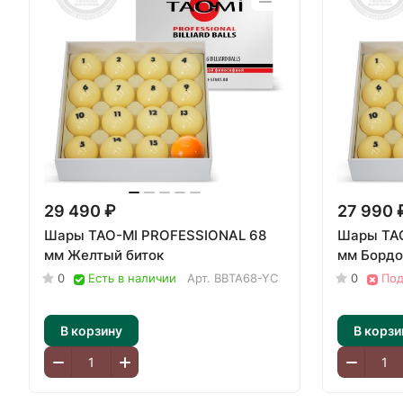
29 490 ₽
27 990 
Шары TAO-MI PROFESSIONAL 68
Шары TA
мм Желтый биток
мм Бордо
0
Есть в наличии
Арт.
BBTA68-YC
0
Под
В корзину
В корзи