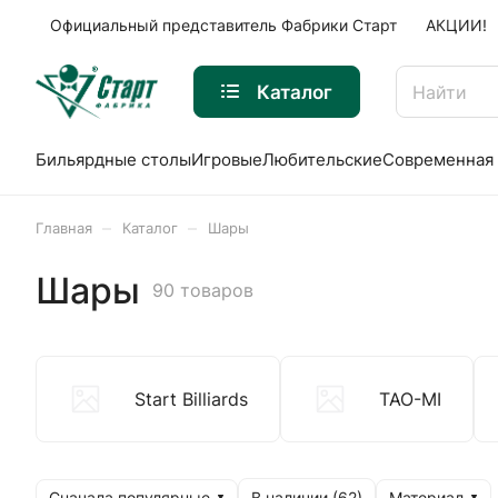
Официальный представитель Фабрики Старт
АКЦИИ!
Каталог
Бильярдные столы
Игровые
Любительские
Современная 
–
–
Главная
Каталог
Шары
Шары
90 товаров
Start Billiards
TAO-MI
Сначала популярные
Материал
В наличии (
62
)