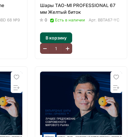
me
Шары TAO-MI PROFESSIONAL 67
мм Желтый биток
BBD 68 №9
0
Есть в наличии
Арт.
BBTA67-YC
В корзину