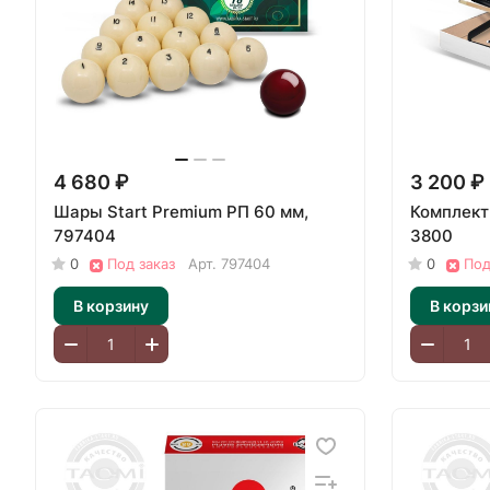
4 680 ₽
3 200 ₽
Шары Start Premium РП 60 мм,
Комплект
797404
3800
0
Под заказ
Арт.
797404
0
Под
В корзину
В корзи