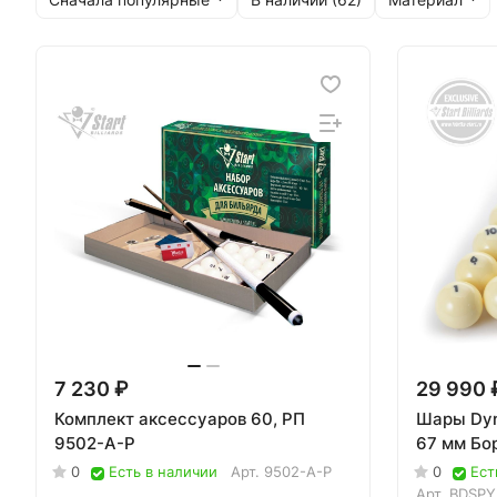
7 230 ₽
29 990 
Комплект аксессуаров 60, РП
Шары Dyn
9502-A-P
67 мм Бо
0
Есть в наличии
Арт.
9502-A-P
0
Ест
Арт.
BDSPY