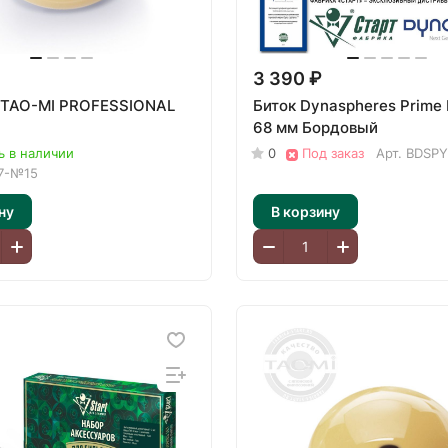
3 390 ₽
 TAO-MI PROFESSIONAL
Биток Dynaspheres Prime
68 мм Бордовый
ь в наличии
0
Под заказ
Арт.
BDSPY
7-№15
ну
В корзину