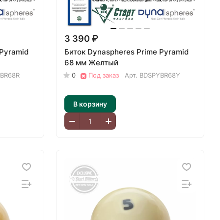
3 390 ₽
 Pyramid
Биток Dynaspheres Prime Pyramid
68 мм Желтый
BR68R
0
Под заказ
Арт.
BDSPYBR68Y
В корзину