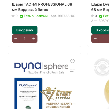
Шары TAO-MI PROFESSIONAL 68
Шары Dyn
мм Бордовый биток
68 мм Бо
0
Есть в наличии
Арт.
BBTA68-RC
0
Ест
Арт.
BDSPY
В корзину
В корзи