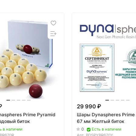
₽
29 990 ₽
aspheres Prime Pyramid
Шары Dynaspheres Prime
рдовый биток
67 мм Желтый биток
ь в наличии
0
Есть в наличии
BR670R
Арт.
BDSPYBR670Y