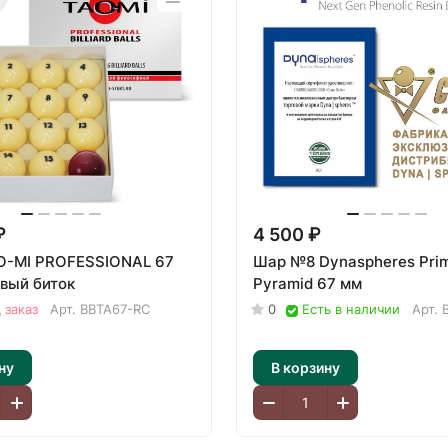
₽
4 500 ₽
O-MI PROFESSIONAL 67
Шар №8 Dynaspheres Pri
вый биток
Pyramid 67 мм
 заказ
Арт.
BBTA67-RC
0
Есть в наличии
Арт.
ну
В корзину