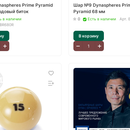
aspheres Prime Pyramid
Шар №9 Dynaspheres Pri
рдовый биток
Pyramid 68 мм
ь в наличии
0
Есть в наличии
Арт.
BR680R
ну
В корзину