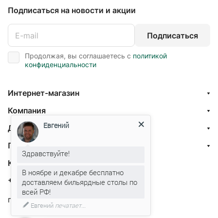
Подписаться
на новости и акции
Подписаться
Продолжая, вы соглашаетесь с
политикой
конфиденциальности
Интернет-магазин
Компания
Евгений
Доставка и оплата
Помощь
Здравствуйте!
Контакты
В ноябре и декабре бесплатно
+7 800 201-87-13
доставляем бильярдные столы по
всей РФ!
г. Москва, ул. Нарвская 1
Евгений
печатает...