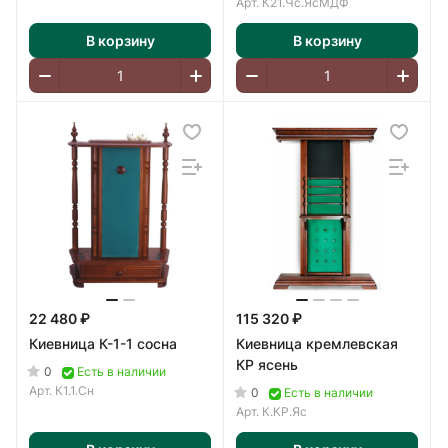
Арт.
К21.Чс.ЯсМДФ
В корзину
В корзину
22 480 ₽
115 320 ₽
Киевница К-1-1 сосна
Киевница кремлевская
КР ясень
0
Есть в наличии
Арт.
К1.1.Сн
0
Есть в наличии
Арт.
К.КР.Яс